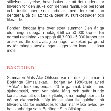
stiftelsens styrelse, huvudsaken är att det underlättar
tillvaron för den sjuke och dennes familj. För personal
och institutioner som arbetar med leukemi kan
pengarna gå till att täcka delar av kurskostnader och
liknande.
Fonden förfogar inte över stora summor. Den årliga
utdelningen uppgår i nuläget till ca 50 000 kronor. En
normal utdelning kan uppgå till 3 000 - 5 000 kronor per
ansökan. Blir det avslag på någon ansökan på grund
av för många ansökningar, ligger den kvar till nästa
möte.
BAKGRUND
Simmaren Mats-Åke Ohlsson var en duktig simmare i
Borlänge Simsällskap. I början av 1980-talet avled
"Måke" i leukemi, endast 23 år gammal. Under hans
sjukdomstid, som var både lång och svår, kunde
konstateras att det fanns ytterligt små möjligheter att få
någon ekonomisk hjälp för att sätta lite guldkant på
tillvaron. Därför instiftades fonden när Måke avled, av
hans anhöriga samt Borlänge Simsällskap.